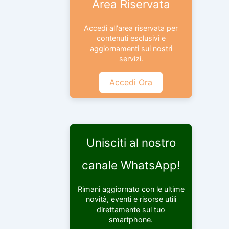
Area Riservata
Accedi all'area riservata per
contenuti esclusivi e
aggiornamenti sui nostri
servizi.
Accedi Ora
Unisciti al nostro
canale WhatsApp!
Rimani aggiornato con le ultime
novità, eventi e risorse utili
direttamente sul tuo
smartphone.