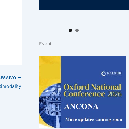
Eventi
CESSIVO
timodality