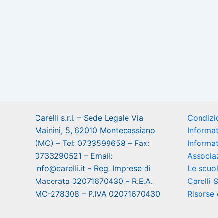
Carelli s.r.l. – Sede Legale Via
Condizio
Mainini, 5, 62010 Montecassiano
Informat
(MC) – Tel: 0733599658 – Fax:
Informat
0733290521 – Email:
Associaz
info@carelli.it – Reg. Imprese di
Le scuol
Macerata 02071670430 – R.E.A.
Carelli 
MC-278308 – P.IVA 02071670430
Risorse d