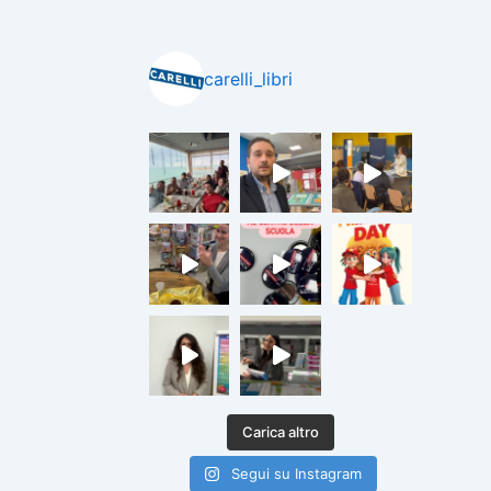
carelli_libri
Carica altro
Segui su Instagram