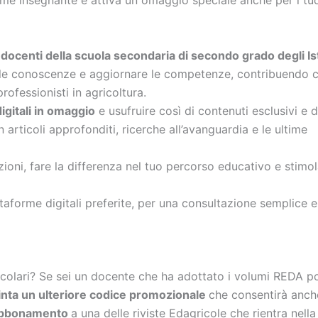
e insegnante e attiva un omaggio speciale anche per i tu
i
docenti della scuola secondaria di secondo grado degli Ist
 le conoscenze e aggiornare le competenze, contribuendo c
rofessionisti in agricoltura.
igitali in omaggio
e usufruire così di contenuti esclusivi e d
on articoli approfonditi, ricerche all’avanguardia e le ultime
ezioni, fare la differenza nel tuo percorso educativo e stimo
ttaforme digitali preferite, per una consultazione semplice e
icolari? Se sei un docente che ha adottato i volumi REDA po
uinta un ulteriore codice promozionale
che consentirà anch
 abbonamento
a una delle riviste Edagricole che rientra nella