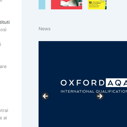
oi
ituti
News
osì
i
lare
trai
e ai